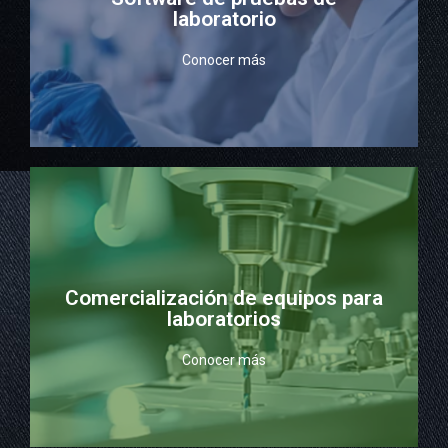
Lleve un registro histórico detallado de todas las
laboratorio
laboratorio (próximamente)
Conocer más
Software de pruebas de
profesionales para laboratorios
Tenemos un portafolio completo de equipos
Comercialización de equipos para
laboratorios
laboratorios
Comercialización de equipos para
Conocer más