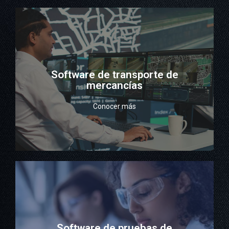
su mano.
todos los transportes de su empresa al alcance de
control a todos los operadores logísticos. Controle
Software de transporte de
Desarrollamos plataformas de seguimiento y
mercancías
mercancías
Conocer más
Software de transporte de
designados.
anotaciones en línea por parte de médicos
pruebas realizadas en su laboratorio. Reciba
Software de pruebas de